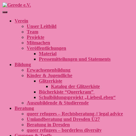
Navigation umschalten
Verein
Unser Leitbild
Team
Projekte
Mitmachen
Veröffentlichungen
Material
Pressemitteilungen und Statements
Bildung
Erwachsenenbildung
Kinder & Jugendliche
Glitzerkiste
Katalog der Glitzerkiste
Bücherkiste “Queerkram”
Schulbildungsprojekt „LiebesLeben“
Auszubildende & Studierende
Beratung
queer refugees – Rechtsberatung // legal advice
Umlandberatung und Dresden Ü27
Beratung in Dresden
queer refugees – borderless diversity
Gruppen & Treffs