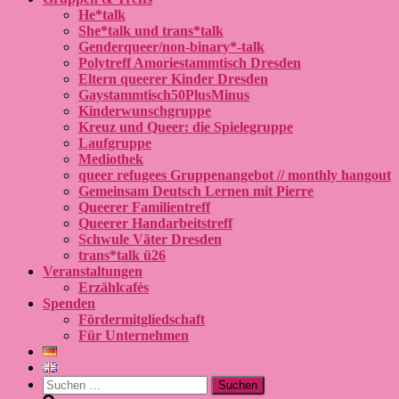
He*talk
She*talk und trans*talk
Genderqueer/non-binary*-talk
Polytreff Amoriestammtisch Dresden
Eltern queerer Kinder Dresden
Gaystammtisch50PlusMinus
Kinderwunschgruppe
Kreuz und Queer: die Spielegruppe
Laufgruppe
Mediothek
queer refugees Gruppenangebot // monthly hangout
Gemeinsam Deutsch Lernen mit Pierre
Queerer Familientreff
Queerer Handarbeitstreff
Schwule Väter Dresden
trans*talk ü26
Veranstaltungen
Erzählcafés
Spenden
Fördermitgliedschaft
Für Unternehmen
Suchen
nach: