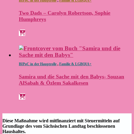
BIPoC in der Hauptrolle
,
Familie & LGBQIA+
Two Dads – Carolyn Robertson, Sophie
Humphreys
BIPoC in der Hauptrolle
,
Familie & LGBQIA+
Samira und die Sache mit den Babys- Souzan
AlSabah & Özlem Sakalkesen
Diese Maßnahme wird mitfinanziert mit Steuermitteln auf
Grundlage des vom Sächsischen Landtag beschlossenen
Haushaltes.