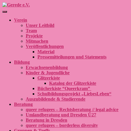
Navigation umschalten
Verein
Unser Leitbild
Team
Projekte
Mitmachen
Veröffentlichungen
Material
Pressemitteilungen und Statements
Bildung
Erwachsenenbildung
Kinder & Jugendliche
Glitzerkiste
Katalog der Glitzerkiste
Bücherkiste “Queerkram”
Schulbildungsprojekt „LiebesLeben“
Auszubildende & Studierende
Beratung
queer refugees – Rechtsberatung // legal advice
Umlandberatung und Dresden Ü27
Beratung in Dresden
queer refugees – borderless diversity
Gruppen & Treffs