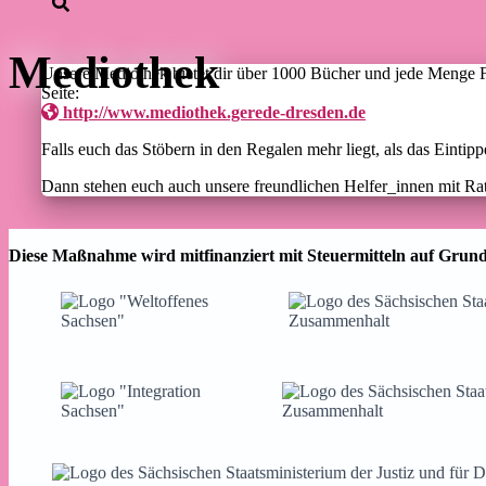
Mediothek
Unsere Mediothek bietet dir über 1000 Bücher und jede Menge Fi
Seite:
http://www.mediothek.gerede-dresden.de
Falls euch das Stöbern in den Regalen mehr liegt, als das Eint
Dann stehen euch auch unsere freundlichen Helfer_innen mit Rat 
Diese Maßnahme wird mitfinanziert mit Steuermitteln auf Grund