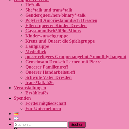
He*talk
She*talk und trans*talk
Genderqueer/non-binary*-talk
Polytreff Amoriestammtisch Dresden
Eltern queerer Kinder Dresden
Gaystammtisch50PlusMinus
Kinderwunschgruppe
Kreuz und Queer: die Spielegruppe
Laufgruppe
Mediothek
queer refugees Gruppenangebot // monthly hangout
Gemeinsam Deutsch Lernen mit Pierre
Queerer Familientreff
Queerer Handarbeitstreff
Schwule Väter Dresden
trans*talk ü26
Veranstaltungen
Erzählcafés
Spenden
Fördermitgliedschaft
Für Unternehmen
Suchen
nach: