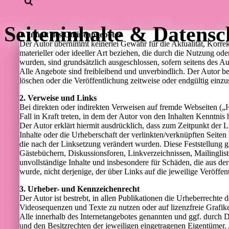
Seiteninhalte & Datensc
1. Inhalt des Onlineangebotes
Der Autor übernimmt keinerlei Gewähr für die Aktualität, Korrek
materieller oder ideeller Art beziehen, die durch die Nutzung o
wurden, sind grundsätzlich ausgeschlossen, sofern seitens des Au
Alle Angebote sind freibleibend und unverbindlich. Der Autor be
löschen oder die Veröffentlichung zeitweise oder endgültig einzus
2. Verweise und Links
Bei direkten oder indirekten Verweisen auf fremde Webseiten („H
Fall in Kraft treten, in dem der Autor von den Inhalten Kenntnis
Der Autor erklärt hiermit ausdrücklich, dass zum Zeitpunkt der L
Inhalte oder die Urheberschaft der verlinkten/verknüpften Seiten h
die nach der Linksetzung verändert wurden. Diese Feststellung gi
Gästebüchern, Diskussionsforen, Linkverzeichnissen, Mailingliste
unvollständige Inhalte und insbesondere für Schäden, die aus der
wurde, nicht derjenige, der über Links auf die jeweilige Veröffen
3. Urheber- und Kennzeichenrecht
Der Autor ist bestrebt, in allen Publikationen die Urheberrech
Videosequenzen und Texte zu nutzen oder auf lizenzfreie Grafi
Alle innerhalb des Internetangebotes genannten und ggf. durch
und den Besitzrechten der jeweiligen eingetragenen Eigentümer. 