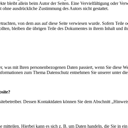
bjekte bleibt allein beim Autor der Seiten. Eine Vervielfältigung ode
st ohne ausdrückliche Zustimmung des Autors nicht gestattet.
betrachten, von dem aus auf diese Seite verwiesen wurde. Sofern Teile 
ollten, bleiben die übrigen Teile des Dokumentes in ihrem Inhalt und ih
r, was mit Ihren personenbezogenen Daten passiert, wenn Sie diese We
 Informationen zum Thema Datenschutz entnehmen Sie unserer unter di
bsite?
sitebetreiber. Dessen Kontaktdaten können Sie dem Abschnitt „Hinweis 
 mitteilen. Hierbei kann es sich z. B. um Daten handeln, die Sie in ei