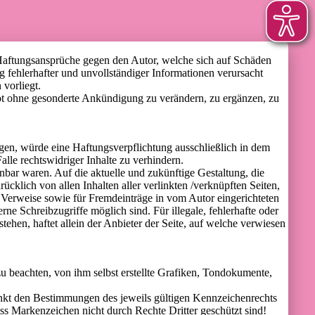
n. Haftungsansprüche gegen den Autor, welche sich auf Schäden
 fehlerhafter und unvollständiger Informationen verursacht
 vorliegt.
ebot ohne gesonderte Ankündigung zu verändern, zu ergänzen, zu
egen, würde eine Haftungsverpflichtung ausschließlich in dem
lle rechtswidriger Inhalte zu verhindern.
nnbar waren. Auf die aktuelle und zukünftige Gestaltung, die
rücklich von allen Inhalten aller verlinkten /verknüpften Seiten,
nd Verweise sowie für Fremdeinträge in vom Autor eingerichteten
e Schreibzugriffe möglich sind. Für illegale, fehlerhafte oder
ehen, haftet allein der Anbieter der Seite, auf welche verwiesen
u beachten, von ihm selbst erstellte Grafiken, Tondokumente,
änkt den Bestimmungen des jeweils gültigen Kennzeichenrechts
ss Markenzeichen nicht durch Rechte Dritter geschützt sind!