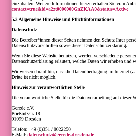
einzuhalten. Weitere Informationen hierzu erhalten Sie vom Anb
contact=true&id=a2zt0000000GnZKAA0&status=Active
.
5.3 Allgemeine Hinweise und Pflicht­informationen
Datenschutz
Die Betreiber*innen dieser Seiten nehmen den Schutz Ihrer pers
Datenschutzvorschriften sowie dieser Datenschutzerklärung.
Wenn Sie diese Website benutzen, werden verschiedene personen
Datenschutzerklärung erläutert, welche Daten wir erheben und w
Wir weisen darauf hin, dass die Datenübertragung im Internet (
Dritte ist nicht möglich.
Hinweis zur verantwortlichen Stelle
Die verantwortliche Stelle für die Datenverarbeitung auf dieser We
Gerede e.V.
Prießnitzstr. 18
01099 Dresden
Telefon: +49 (0)351 / 8022250
E-Mail:
datenschutz@gerede-dresden.de