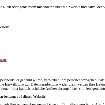
on, die allein oder gemeinsam mit anderen über die Zwecke und Mittel d
stellt.
n.de
Speicherdauer genannt wurde, verbleiben Ihre personenbezogenen Daten 
ne Einwilligung zur Datenverarbeitung widerrufen, werden Ihre Daten g
steuer- oder handelsrechtliche Aufbewahrungsfristen); im letztgenannte
rbeitung auf dieser Website
eiten wir Ihre personenbezogenen Daten auf Grundlage von Art. 6 Abs. 