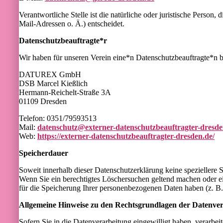
Verantwortliche Stelle ist die natürliche oder juristische Pers
Mail-Adressen o. Ä.) entscheidet.
Datenschutzbeauftragte*r
Wir haben für unseren Verein eine*n Datenschutzbeauftragte*n be
DATUREX GmbH
DSB Marcel Kießlich
Hermann-Reichelt-Straße 3A
01109 Dresden
Telefon: 0351/79593513
Mail:
datenschutz@externer-datenschutzbeauftragter-dresde
Web:
https://externer-datenschutzbeauftragter-dresden.de/
Speicherdauer
Soweit innerhalb dieser Datenschutzerklärung keine speziellere 
Wenn Sie ein berechtigtes Löschersuchen geltend machen oder ei
für die Speicherung Ihrer personenbezogenen Daten haben (z. B. 
Allgemeine Hinweise zu den Rechtsgrundlagen der Datenvera
Sofern Sie in die Datenverarbeitung eingewilligt haben, verarb