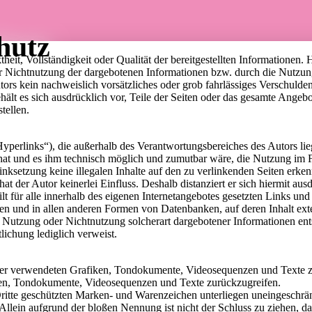
hutz
theit, Vollständigkeit oder Qualität der bereitgestellten Informatione
der Nichtnutzung der dargebotenen Informationen bzw. durch die Nutzung
tors kein nachweislich vorsätzliches oder grob fahrlässiges Verschulden
hält es sich ausdrücklich vor, Teile der Seiten oder das gesamte Ang
tellen.
yperlinks“), die außerhalb des Verantwortungsbereiches des Autors li
 hat und es ihm technisch möglich und zumutbar wäre, die Nutzung im Fa
inksetzung keine illegalen Inhalte auf den zu verlinkenden Seiten erke
at der Autor keinerlei Einfluss. Deshalb distanziert er sich hiermit ausd
lt für alle innerhalb des eigenen Internetangebotes gesetzten Links u
n und in allen anderen Formen von Datenbanken, auf deren Inhalt extern
 Nutzung oder Nichtnutzung solcherart dargebotener Informationen entst
tlichung lediglich verweist.
te der verwendeten Grafiken, Tondokumente, Videosequenzen und Texte z
ken, Tondokumente, Videosequenzen und Texte zurückzugreifen.
 Dritte geschützten Marken- und Warenzeichen unterliegen uneingeschr
Allein aufgrund der bloßen Nennung ist nicht der Schluss zu ziehen, da