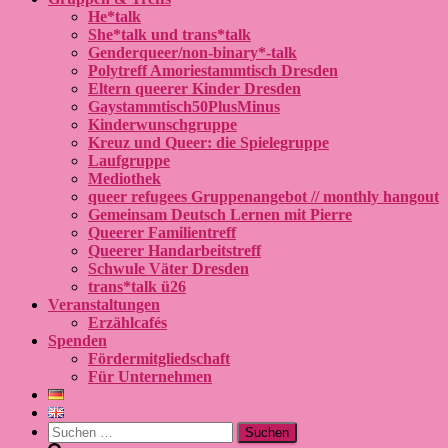
He*talk
She*talk und trans*talk
Genderqueer/non-binary*-talk
Polytreff Amoriestammtisch Dresden
Eltern queerer Kinder Dresden
Gaystammtisch50PlusMinus
Kinderwunschgruppe
Kreuz und Queer: die Spielegruppe
Laufgruppe
Mediothek
queer refugees Gruppenangebot // monthly hangout
Gemeinsam Deutsch Lernen mit Pierre
Queerer Familientreff
Queerer Handarbeitstreff
Schwule Väter Dresden
trans*talk ü26
Veranstaltungen
Erzählcafés
Spenden
Fördermitgliedschaft
Für Unternehmen
Suchen
nach: