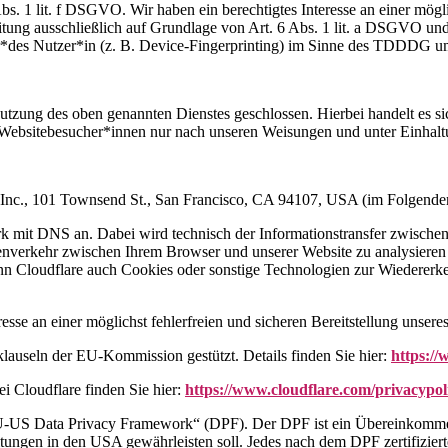
s. 1 lit. f DSGVO. Wir haben ein berechtigtes Interesse an einer mögli
eitung ausschließlich auf Grundlage von Art. 6 Abs. 1 lit. a DSGVO 
*des Nutzer*in (z. B. Device-Fingerprinting) im Sinne des TDDDG umfa
tzung des oben genannten Dienstes geschlossen. Hierbei handelt es sic
r Websitebesucher*innen nur nach unseren Weisungen und unter Einhal
re Inc., 101 Townsend St., San Francisco, CA 94107, USA (im Folgende
work mit DNS an. Dabei wird technisch der Informationstransfer zwisc
atenverkehr zwischen Ihrem Browser und unserer Website zu analysieren 
nn Cloudflare auch Cookies oder sonstige Technologien zur Wiedererke
esse an einer möglichst fehlerfreien und sicheren Bereitstellung unser
lauseln der EU-Kommission gestützt. Details finden Sie hier:
https://
 Cloudflare finden Sie hier:
https://www.cloudflare.com/privacypol
EU-US Data Privacy Framework“ (DPF). Der DPF ist ein Übereinkomm
tungen in den USA gewährleisten soll. Jedes nach dem DPF zertifiziert