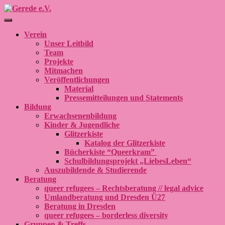
Navigation umschalten
Verein
Unser Leitbild
Team
Projekte
Mitmachen
Veröffentlichungen
Material
Pressemitteilungen und Statements
Bildung
Erwachsenenbildung
Kinder & Jugendliche
Glitzerkiste
Katalog der Glitzerkiste
Bücherkiste “Queerkram”
Schulbildungsprojekt „LiebesLeben“
Auszubildende & Studierende
Beratung
queer refugees – Rechtsberatung // legal advice
Umlandberatung und Dresden Ü27
Beratung in Dresden
queer refugees – borderless diversity
Gruppen & Treffs