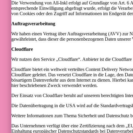
Die Verwendung von All-Inkl erfolgt auf Grundlage von Art. 6 Ab
entsprechende Einwilligung abgefragt wurde, erfolgt die Verarb
von Cookies oder den Zugriff auf Informationen im Endgerät der
Auftragsverarbeitung
Wir haben einen Vertrag über Auftragsverarbeitung (AVV) zur Nu
gewährleistet, dass dieser die personenbezogenen Daten unsere
Cloudflare
Wir nutzen den Service „Cloudflare“. Anbieter ist die Cloudfla
Cloudflare bietet ein weltweit verteiltes Content Delivery Net
Cloudflare geleitet. Das versetzt Cloudflare in die Lage, den D
bösartigem Datenverkehr aus dem Internet zu dienen. Hierbei ka
hier beschriebenen Zweck verwendet werden.
Der Einsatz von Cloudflare beruht auf unserem berechtigten Inter
Die Datenübertragung in die USA wird auf die Standardvertragsk
Weitere Informationen zum Thema Sicherheit und Datenschutz bei
Das Unternehmen verfügt über eine Zertifizierung nach dem „
Einhaltung europäischer Datenschutzstandards bei Datenverarbei