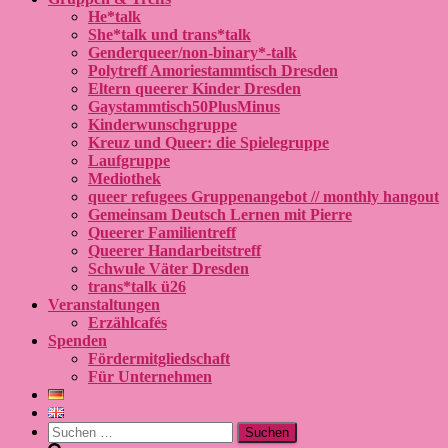
He*talk
She*talk und trans*talk
Genderqueer/non-binary*-talk
Polytreff Amoriestammtisch Dresden
Eltern queerer Kinder Dresden
Gaystammtisch50PlusMinus
Kinderwunschgruppe
Kreuz und Queer: die Spielegruppe
Laufgruppe
Mediothek
queer refugees Gruppenangebot // monthly hangout
Gemeinsam Deutsch Lernen mit Pierre
Queerer Familientreff
Queerer Handarbeitstreff
Schwule Väter Dresden
trans*talk ü26
Veranstaltungen
Erzählcafés
Spenden
Fördermitgliedschaft
Für Unternehmen
Suchen
nach: