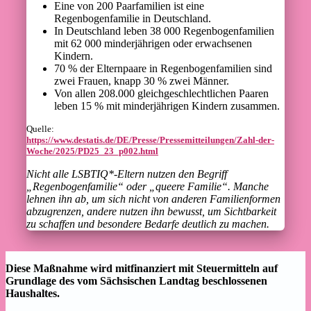
Eine von 200 Paarfamilien ist eine
Regenbogenfamilie in Deutschland.
In Deutschland leben 38 000 Regenbogenfamilien
mit 62 000 minderjährigen oder erwachsenen
Kindern.
70 % der Elternpaare in Regenbogenfamilien sind
zwei Frauen, knapp 30 % zwei Männer.
Von allen 208.000 gleichgeschlechtlichen Paaren
leben 15 % mit minderjährigen Kindern zusammen.
Quelle:
https://www.destatis.de/DE/Presse/Pressemitteilungen/Zahl-der-
Woche/2025/PD25_23_p002.html
Nicht alle LSBTIQ*-Eltern nutzen den Begriff
„Regenbogenfamilie“ oder „queere Familie“. Manche
lehnen ihn ab, um sich nicht von anderen Familienformen
abzugrenzen, andere nutzen ihn bewusst, um Sichtbarkeit
zu schaffen und besondere Bedarfe deutlich zu machen.
Diese Maßnahme wird mitfinanziert mit Steuermitteln auf
Grundlage des vom Sächsischen Landtag beschlossenen
Haushaltes.