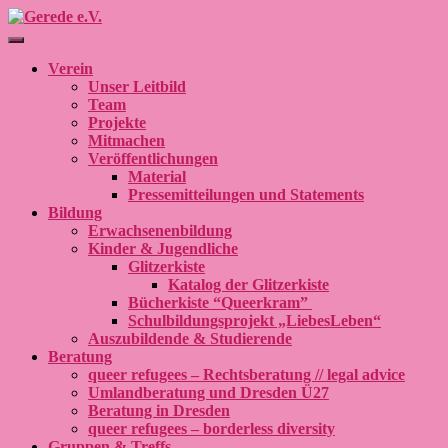
Navigation umschalten
Verein
Unser Leitbild
Team
Projekte
Mitmachen
Veröffentlichungen
Material
Pressemitteilungen und Statements
Bildung
Erwachsenenbildung
Kinder & Jugendliche
Glitzerkiste
Katalog der Glitzerkiste
Bücherkiste “Queerkram”
Schulbildungsprojekt „LiebesLeben“
Auszubildende & Studierende
Beratung
queer refugees – Rechtsberatung // legal advice
Umlandberatung und Dresden Ü27
Beratung in Dresden
queer refugees – borderless diversity
Gruppen & Treffs