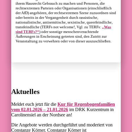
ihrem Hausrecht Gebrauch zu machen und Personen, die
rechtsextremen Parteien oder Organisationen (einschließlich
der AfD) angehören, der rechtsextremen Szene zuzuordnen sind
oder bereits in der Vergangenheit durch rassistische,
nationalistische, antisemitische, sexistische, queerfeindliche,
transfeindliche (TERFs not welcome!, Vgl. zu TERFs:
„Was
sind TERFs?“
) oder sonstige menschenverachtende
Äußerungen in Erscheinung getreten sind, den Zutritt zur
Veranstaltung zu verwehren oder von dieser auszuschließen.
Aktuelles
Meldet euch jetzt für die
Kur für Regenbogenfamilien
vom 02.01.2026 – 21.01.2026
im DRK Kurzentrum in
Carolinensiel an der Nordsee an!
Die Angebote werden durchgeführt und moderiert von
Constanze Körner. Constanze Körner ist