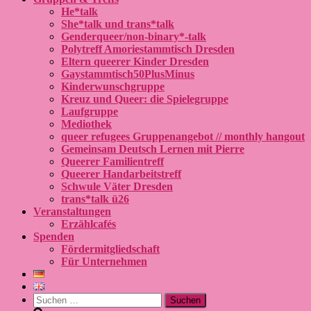
He*talk
She*talk und trans*talk
Genderqueer/non-binary*-talk
Polytreff Amoriestammtisch Dresden
Eltern queerer Kinder Dresden
Gaystammtisch50PlusMinus
Kinderwunschgruppe
Kreuz und Queer: die Spielegruppe
Laufgruppe
Mediothek
queer refugees Gruppenangebot // monthly hangout
Gemeinsam Deutsch Lernen mit Pierre
Queerer Familientreff
Queerer Handarbeitstreff
Schwule Väter Dresden
trans*talk ü26
Veranstaltungen
Erzählcafés
Spenden
Fördermitgliedschaft
Für Unternehmen
Suchen
nach: