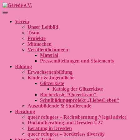
Navigation umschalten
Verein
Unser Leitbild
Team
Projekte
Mitmachen
Veröffentlichungen
Material
Pressemitteilungen und Statements
Bildung
Erwachsenenbildung
Kinder & Jugendliche
Glitzerkiste
Katalog der Glitzerkiste
Bücherkiste “Queerkram”
Schulbildungsprojekt „LiebesLeben“
Auszubildende & Studierende
Beratung
queer refugees – Rechtsberatung // legal advice
Umlandberatung und Dresden Ü27
Beratung in Dresden
queer refugees – borderless diversity
Gruppen & Treffs