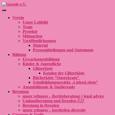
Navigation umschalten
Verein
Unser Leitbild
Team
Projekte
Mitmachen
Veröffentlichungen
Material
Pressemitteilungen und Statements
Bildung
Erwachsenenbildung
Kinder & Jugendliche
Glitzerkiste
Katalog der Glitzerkiste
Bücherkiste “Queerkram”
Schulbildungsprojekt „LiebesLeben“
Auszubildende & Studierende
Beratung
queer refugees – Rechtsberatung // legal advice
Umlandberatung und Dresden Ü27
Beratung in Dresden
queer refugees – borderless diversity
Gruppen & Treffs