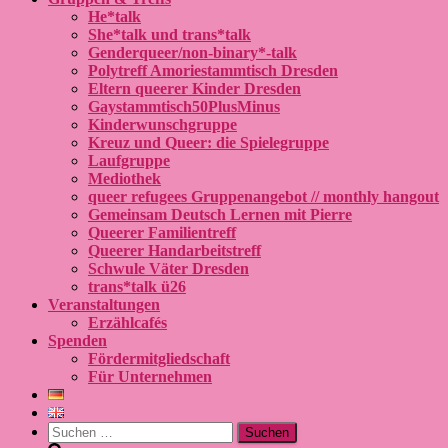
He*talk
She*talk und trans*talk
Genderqueer/non-binary*-talk
Polytreff Amoriestammtisch Dresden
Eltern queerer Kinder Dresden
Gaystammtisch50PlusMinus
Kinderwunschgruppe
Kreuz und Queer: die Spielegruppe
Laufgruppe
Mediothek
queer refugees Gruppenangebot // monthly hangout
Gemeinsam Deutsch Lernen mit Pierre
Queerer Familientreff
Queerer Handarbeitstreff
Schwule Väter Dresden
trans*talk ü26
Veranstaltungen
Erzählcafés
Spenden
Fördermitgliedschaft
Für Unternehmen
Suchen
nach: