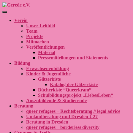
Navigation umschalten
Verein
Unser Leitbild
Team
Projekte
Mitmachen
Veröffentlichungen
Material
Pressemitteilungen und Statements
Bildung
Erwachsenenbildung
Kinder & Jugendliche
Glitzerkiste
Katalog der Glitzerkiste
Bücherkiste “Queerkram”
Schulbildungsprojekt „LiebesLeben“
Auszubildende & Studierende
Beratung
queer refugees – Rechtsberatung // legal advice
Umlandberatung und Dresden Ü27
Beratung in Dresden
queer refugees – borderless diversity
Gruppen & Treffs