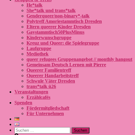
He*talk
She*talk und trans*talk
Genderqueer/non-binary*-talk
Polytreff Amoriestammtisch Dresden
Eltern queerer Kinder Dresden
Gaystammtisch50PlusMinus
Kinderwunschgruppe
Kreuz und Queer: die Spielegruppe
Laufgruppe
Mediothek
queer refugees Gruppenangebot // monthly hangout
Gemeinsam Deutsch Lernen mit Pierre
Queerer Familientreff
Queerer Handarbeitstreff
Schwule Väter Dresden
trans*talk ü26
Veranstaltungen
Erzählcafés
Spenden
Fördermitgliedschaft
Für Unternehmen
Suchen
nach: