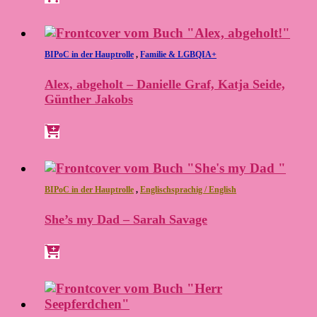
BIPoC in der Hauptrolle
,
Familie & LGBQIA+
Alex, abgeholt – Danielle Graf, Katja Seide,
Günther Jakobs
BIPoC in der Hauptrolle
,
Englischsprachig / English
She’s my Dad – Sarah Savage