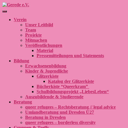
Navigation umschalten
Verein
Unser Leitbild
Team
Projekte
Mitmachen
Veröffentlichungen
Material
Pressemitteilungen und Statements
Bildung
Erwachsenenbildung
Kinder & Jugendliche
Glitzerkiste
Katalog der Glitzerkiste
Bücherkiste “Queerkram”
Schulbildungsprojekt „LiebesLeben“
Auszubildende & Studierende
Beratung
queer refugees – Rechtsberatung // legal advice
Umlandberatung und Dresden Ü27
Beratung in Dresden
queer refugees – borderless diversity
Gruppen & Treffs