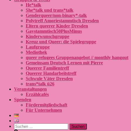
He*talk
She*talk und trans*talk
Genderqueer/non-binary*-talk
Polytreff Amoriestammtisch Dresden
Eltern queerer Kinder Dresden
Gaystammtisch50PlusMinus
Kinderwunschgruppe
Kreuz und Queer: die Spielegruppe
Laufgruppe
Mediothek
queer refugees Gruppenangebot // monthly hangout
Gemeinsam Deutsch Lernen mit Pierre
Queerer Familientreff
Queerer Handarbeitstreff
Schwule Väter Dresden
trans*talk ü26
Veranstaltungen
Erzählcafés
Spenden
Fördermitgliedschaft
Für Unternehmen
Suchen
nach: