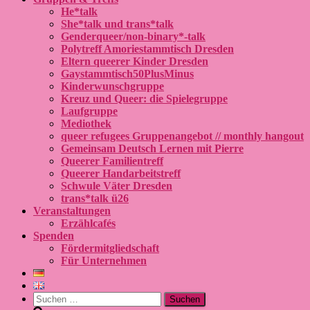
He*talk
She*talk und trans*talk
Genderqueer/non-binary*-talk
Polytreff Amoriestammtisch Dresden
Eltern queerer Kinder Dresden
Gaystammtisch50PlusMinus
Kinderwunschgruppe
Kreuz und Queer: die Spielegruppe
Laufgruppe
Mediothek
queer refugees Gruppenangebot // monthly hangout
Gemeinsam Deutsch Lernen mit Pierre
Queerer Familientreff
Queerer Handarbeitstreff
Schwule Väter Dresden
trans*talk ü26
Veranstaltungen
Erzählcafés
Spenden
Fördermitgliedschaft
Für Unternehmen
Suchen
nach: