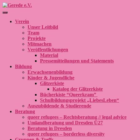
Navigation umschalten
Verein
Unser Leitbild
Team
Projekte
Mitmachen
Veröffentlichungen
Material
Pressemitteilungen und Statements
Bildung
Erwachsenenbildung
Kinder & Jugendliche
Glitzerkiste
Katalog der Glitzerkiste
Bücherkiste “Queerkram”
Schulbildungsprojekt „LiebesLeben“
Auszubildende & Studierende
Beratung
queer refugees – Rechtsberatung // legal advice
Umlandberatung und Dresden Ü27
Beratung in Dresden
queer refugees – borderless diversity
Gruppen & Treffs