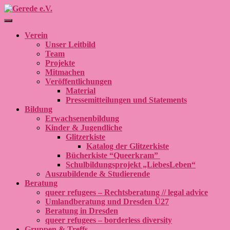
Navigation umschalten
Verein
Unser Leitbild
Team
Projekte
Mitmachen
Veröffentlichungen
Material
Pressemitteilungen und Statements
Bildung
Erwachsenenbildung
Kinder & Jugendliche
Glitzerkiste
Katalog der Glitzerkiste
Bücherkiste “Queerkram”
Schulbildungsprojekt „LiebesLeben“
Auszubildende & Studierende
Beratung
queer refugees – Rechtsberatung // legal advice
Umlandberatung und Dresden Ü27
Beratung in Dresden
queer refugees – borderless diversity
Gruppen & Treffs