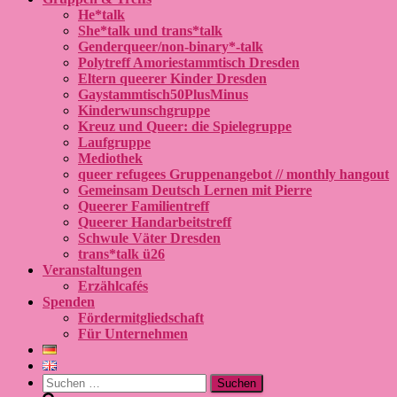
He*talk
She*talk und trans*talk
Genderqueer/non-binary*-talk
Polytreff Amoriestammtisch Dresden
Eltern queerer Kinder Dresden
Gaystammtisch50PlusMinus
Kinderwunschgruppe
Kreuz und Queer: die Spielegruppe
Laufgruppe
Mediothek
queer refugees Gruppenangebot // monthly hangout
Gemeinsam Deutsch Lernen mit Pierre
Queerer Familientreff
Queerer Handarbeitstreff
Schwule Väter Dresden
trans*talk ü26
Veranstaltungen
Erzählcafés
Spenden
Fördermitgliedschaft
Für Unternehmen
Suchen
nach: