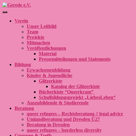
Navigation umschalten
Verein
Unser Leitbild
Team
Projekte
Mitmachen
Veröffentlichungen
Material
Pressemitteilungen und Statements
Bildung
Erwachsenenbildung
Kinder & Jugendliche
Glitzerkiste
Katalog der Glitzerkiste
Bücherkiste “Queerkram”
Schulbildungsprojekt „LiebesLeben“
Auszubildende & Studierende
Beratung
queer refugees – Rechtsberatung // legal advice
Umlandberatung und Dresden Ü27
Beratung in Dresden
queer refugees – borderless diversity
Gruppen & Treffs