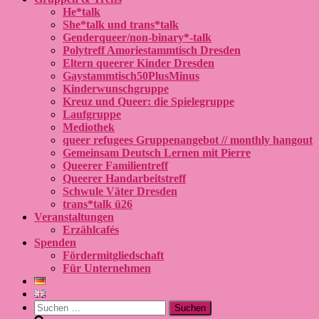
He*talk
She*talk und trans*talk
Genderqueer/non-binary*-talk
Polytreff Amoriestammtisch Dresden
Eltern queerer Kinder Dresden
Gaystammtisch50PlusMinus
Kinderwunschgruppe
Kreuz und Queer: die Spielegruppe
Laufgruppe
Mediothek
queer refugees Gruppenangebot // monthly hangout
Gemeinsam Deutsch Lernen mit Pierre
Queerer Familientreff
Queerer Handarbeitstreff
Schwule Väter Dresden
trans*talk ü26
Veranstaltungen
Erzählcafés
Spenden
Fördermitgliedschaft
Für Unternehmen
Suchen
nach: