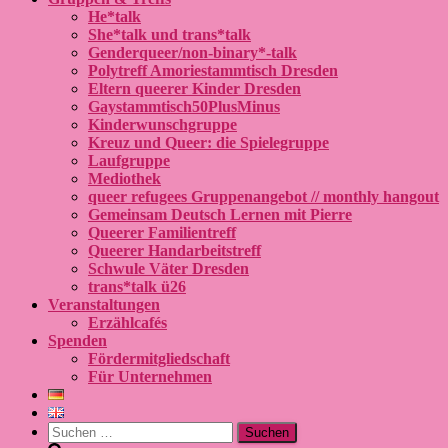
He*talk
She*talk und trans*talk
Genderqueer/non-binary*-talk
Polytreff Amoriestammtisch Dresden
Eltern queerer Kinder Dresden
Gaystammtisch50PlusMinus
Kinderwunschgruppe
Kreuz und Queer: die Spielegruppe
Laufgruppe
Mediothek
queer refugees Gruppenangebot // monthly hangout
Gemeinsam Deutsch Lernen mit Pierre
Queerer Familientreff
Queerer Handarbeitstreff
Schwule Väter Dresden
trans*talk ü26
Veranstaltungen
Erzählcafés
Spenden
Fördermitgliedschaft
Für Unternehmen
Suchen
nach: