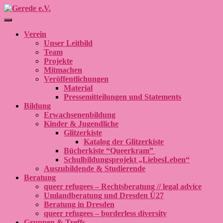
Navigation umschalten
Verein
Unser Leitbild
Team
Projekte
Mitmachen
Veröffentlichungen
Material
Pressemitteilungen und Statements
Bildung
Erwachsenenbildung
Kinder & Jugendliche
Glitzerkiste
Katalog der Glitzerkiste
Bücherkiste “Queerkram”
Schulbildungsprojekt „LiebesLeben“
Auszubildende & Studierende
Beratung
queer refugees – Rechtsberatung // legal advice
Umlandberatung und Dresden Ü27
Beratung in Dresden
queer refugees – borderless diversity
Gruppen & Treffs