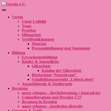
Navigation umschalten
Verein
Unser Leitbild
Team
Projekte
Mitmachen
Veröffentlichungen
Material
Pressemitteilungen und Statements
Bildung
Erwachsenenbildung
Kinder & Jugendliche
Glitzerkiste
Katalog der Glitzerkiste
Bücherkiste “Queerkram”
Schulbildungsprojekt „LiebesLeben“
Auszubildende & Studierende
Beratung
queer refugees – Rechtsberatung // legal advice
Umlandberatung und Dresden Ü27
Beratung in Dresden
queer refugees – borderless diversity
Gruppen & Treffs