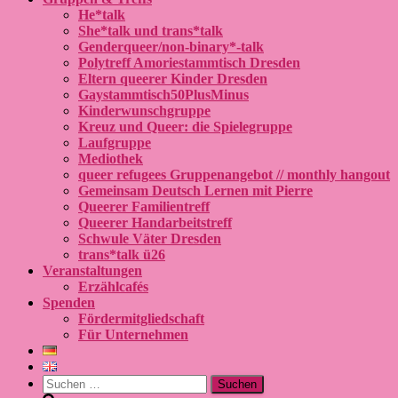
He*talk
She*talk und trans*talk
Genderqueer/non-binary*-talk
Polytreff Amoriestammtisch Dresden
Eltern queerer Kinder Dresden
Gaystammtisch50PlusMinus
Kinderwunschgruppe
Kreuz und Queer: die Spielegruppe
Laufgruppe
Mediothek
queer refugees Gruppenangebot // monthly hangout
Gemeinsam Deutsch Lernen mit Pierre
Queerer Familientreff
Queerer Handarbeitstreff
Schwule Väter Dresden
trans*talk ü26
Veranstaltungen
Erzählcafés
Spenden
Fördermitgliedschaft
Für Unternehmen
Suchen
nach: