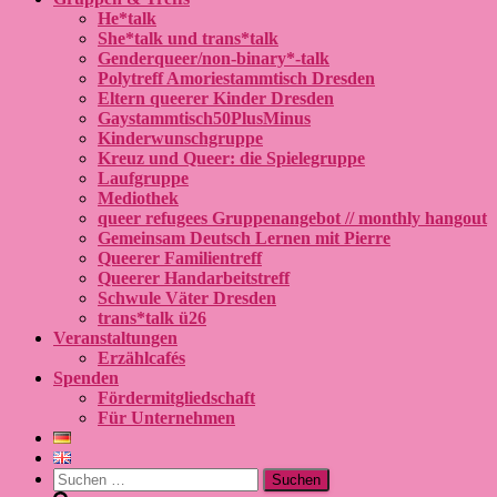
He*talk
She*talk und trans*talk
Genderqueer/non-binary*-talk
Polytreff Amoriestammtisch Dresden
Eltern queerer Kinder Dresden
Gaystammtisch50PlusMinus
Kinderwunschgruppe
Kreuz und Queer: die Spielegruppe
Laufgruppe
Mediothek
queer refugees Gruppenangebot // monthly hangout
Gemeinsam Deutsch Lernen mit Pierre
Queerer Familientreff
Queerer Handarbeitstreff
Schwule Väter Dresden
trans*talk ü26
Veranstaltungen
Erzählcafés
Spenden
Fördermitgliedschaft
Für Unternehmen
Suchen
nach: