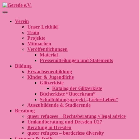
Navigation umschalten
Verein
Unser Leitbild
Team
Projekte
Mitmachen
Veröffentlichungen
Material
Pressemitteilungen und Statements
Bildung
Erwachsenenbildung
Kinder & Jugendliche
Glitzerkiste
Katalog der Glitzerkiste
Bücherkiste “Queerkram”
Schulbildungsprojekt „LiebesLeben“
Auszubildende & Studierende
Beratung
queer refugees – Rechtsberatung // legal advice
Umlandberatung und Dresden Ü27
Beratung in Dresden
queer refugees – borderless diversity
Gruppen & Treffs