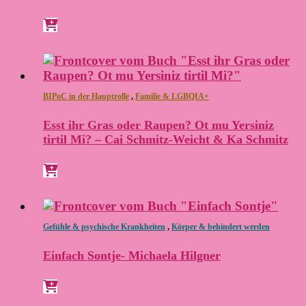
BIPoC in der Hauptrolle
,
Familie & LGBQIA+
Esst ihr Gras oder Raupen? Ot mu Yersiniz
tirtil Mi? – Cai Schmitz-Weicht & Ka Schmitz
Gefühle & psychische Krankheiten
,
Körper & behindert werden
Einfach Sontje- Michaela Hilgner