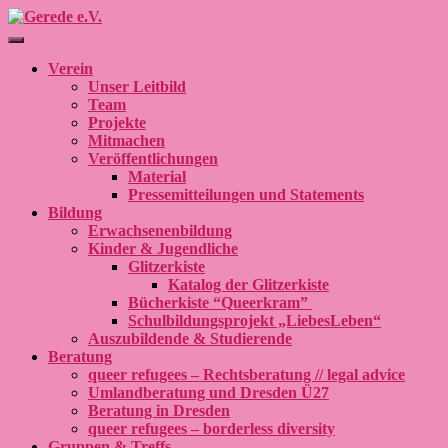
Navigation umschalten
Verein
Unser Leitbild
Team
Projekte
Mitmachen
Veröffentlichungen
Material
Pressemitteilungen und Statements
Bildung
Erwachsenenbildung
Kinder & Jugendliche
Glitzerkiste
Katalog der Glitzerkiste
Bücherkiste “Queerkram”
Schulbildungsprojekt „LiebesLeben“
Auszubildende & Studierende
Beratung
queer refugees – Rechtsberatung // legal advice
Umlandberatung und Dresden Ü27
Beratung in Dresden
queer refugees – borderless diversity
Gruppen & Treffs