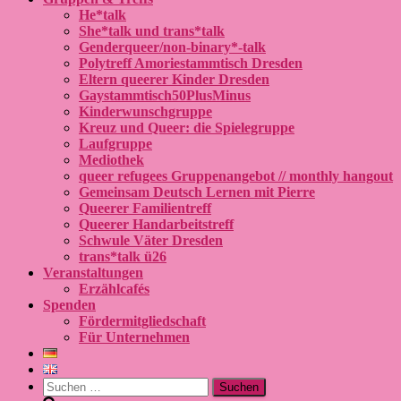
He*talk
She*talk und trans*talk
Genderqueer/non-binary*-talk
Polytreff Amoriestammtisch Dresden
Eltern queerer Kinder Dresden
Gaystammtisch50PlusMinus
Kinderwunschgruppe
Kreuz und Queer: die Spielegruppe
Laufgruppe
Mediothek
queer refugees Gruppenangebot // monthly hangout
Gemeinsam Deutsch Lernen mit Pierre
Queerer Familientreff
Queerer Handarbeitstreff
Schwule Väter Dresden
trans*talk ü26
Veranstaltungen
Erzählcafés
Spenden
Fördermitgliedschaft
Für Unternehmen
Suchen
nach: